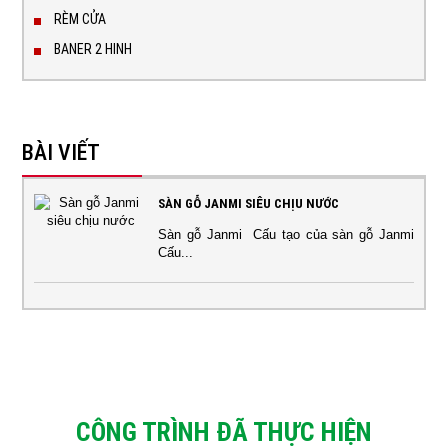
RÈM CỬA
BANER 2 HINH
BÀI VIẾT
SÀN GỖ JANMI SIÊU CHỊU NƯỚC
Sàn gỗ Janmi Cấu tạo của sàn gỗ Janmi
Cấu...
CÔNG TRÌNH ĐÃ THỰC HIỆN