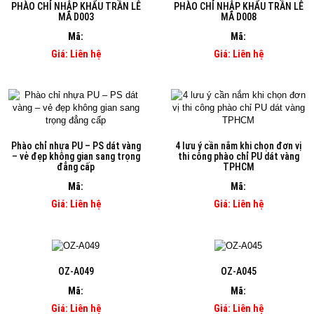
PHÀO CHỈ NHẬP KHẨU TRẦN LÊ
PHÀO CHỈ NHẬP KHẨU TRẦN LÊ
MÃ D003
MÃ D008
Mã:
Mã:
Giá: Liên hệ
Giá: Liên hệ
Phào chỉ nhựa PU – PS dát vàng
4 lưu ý cần nắm khi chọn đơn vị
– vẻ đẹp không gian sang trọng
thi công phào chỉ PU dát vàng
đẳng cấp
TPHCM
Mã:
Mã:
Giá: Liên hệ
Giá: Liên hệ
OZ-A049
OZ-A045
Mã:
Mã:
Giá: Liên hệ
Giá: Liên hệ