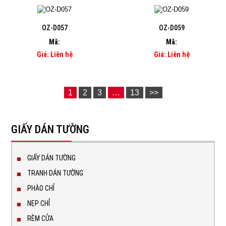
OZ-D057
OZ-D059
Mã:
Mã:
Giá: Liên hệ
Giá: Liên hệ
1
2
3
…
13
>>
GIẤY DÁN TƯỜNG
GIẤY DÁN TƯỜNG
TRANH DÁN TƯỜNG
PHÀO CHỈ
NẸP CHỈ
RÈM CỬA