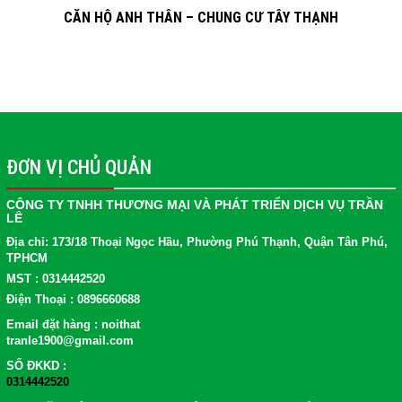
CĂN HỘ ANH THÂN – CHUNG CƯ TÂY THẠNH
ĐƠN VỊ CHỦ QUẢN
CÔNG TY TNHH THƯƠNG MẠI VÀ PHÁT TRIỂN DỊCH VỤ TRẦN
LÊ
Địa chỉ: 173/18 Thoại Ngọc Hầu, Phường Phú Thạnh, Quận Tân Phú,
TPHCM
MST : 0314442520
Điện Thoại : 0896660688
Email đặt hàng : noithat
tranle1900@gmail.com
SỐ ĐKKD :
0314442520