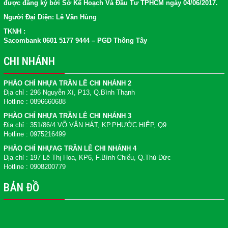
được đăng ký bởi Sở Kế Hoạch Và Đầu Tư TPHCM ngày 04/06/2017.
Người Đại Diện: Lê Văn Hùng
TKNH :
Sacombank 0601 5177 9444 – PGD Thông Tây
CHI NHÁNH
PHÀO CHỈ NHỰA TRẦN LÊ CHI NHÁNH 2
Địa chỉ : 296 Nguyễn Xí, P13, Q.Bình Thạnh
Hotline : 0896660688
PHÀO CHỈ NHỰA TRẦN LÊ CHI NHÁNH 3
Địa chỉ : 351/86/4 VÕ VĂN HÁT, KP.PHƯỚC HIỆP, Q9
Hotline : 0975216499
PHÀO CHỈ NHỰAG TRẦN LÊ CHI NHÁNH 4
Địa chỉ : 197 Lê Thị Hoa, KP6, F.Bình Chiểu, Q.Thủ Đức
Hotline : 0908200779
BẢN ĐỒ