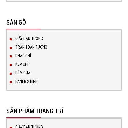
SÀN GỖ
GIẤY DÁN TƯỜNG
TRANH DÁN TƯỜNG
PHÀO CHỈ
NẸP CHỈ
RÈM CỬA
BANER 2 HINH
SẢN PHẨM TRANG TRÍ
GIẤY DÁN TƯỜNG