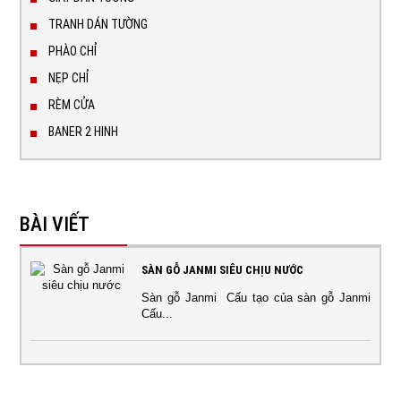
TRANH DÁN TƯỜNG
PHÀO CHỈ
NẸP CHỈ
RÈM CỬA
BANER 2 HINH
BÀI VIẾT
SÀN GỖ JANMI SIÊU CHỊU NƯỚC
Sàn gỗ Janmi Cấu tạo của sàn gỗ Janmi
Cấu...