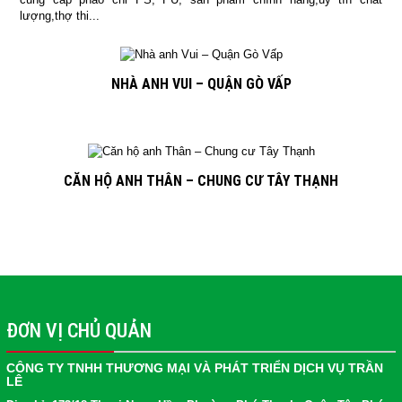
lượng,thợ thi...
NHÀ ANH VUI – QUẬN GÒ VẤP
CĂN HỘ ANH THÂN – CHUNG CƯ TÂY THẠNH
ĐƠN VỊ CHỦ QUẢN
CÔNG TY TNHH THƯƠNG MẠI VÀ PHÁT TRIỂN DỊCH VỤ TRẦN
LÊ