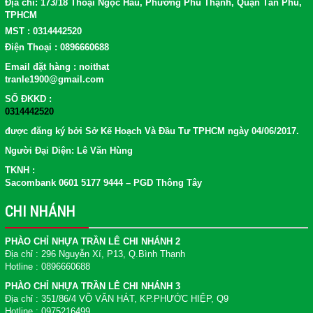
Địa chỉ: 173/18 Thoại Ngọc Hầu, Phường Phú Thạnh, Quận Tân Phú,
TPHCM
MST : 0314442520
Điện Thoại : 0896660688
Email đặt hàng : noithat
tranle1900@gmail.com
SỐ ĐKKD :
0314442520
được đăng ký bởi Sở Kế Hoạch Và Đầu Tư TPHCM ngày 04/06/2017.
Người Đại Diện: Lê Văn Hùng
TKNH :
Sacombank 0601 5177 9444 – PGD Thông Tây
CHI NHÁNH
PHÀO CHỈ NHỰA TRẦN LÊ CHI NHÁNH 2
Địa chỉ : 296 Nguyễn Xí, P13, Q.Bình Thạnh
Hotline : 0896660688
PHÀO CHỈ NHỰA TRẦN LÊ CHI NHÁNH 3
Địa chỉ : 351/86/4 VÕ VĂN HÁT, KP.PHƯỚC HIỆP, Q9
Hotline : 0975216499