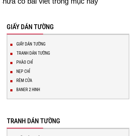
Chưa có bài viết trong mục này
GIẤY DÁN TƯỜNG
GIẤY DÁN TƯỜNG
TRANH DÁN TƯỜNG
PHÀO CHỈ
NẸP CHỈ
RÈM CỬA
BANER 2 HINH
TRANH DÁN TƯỜNG